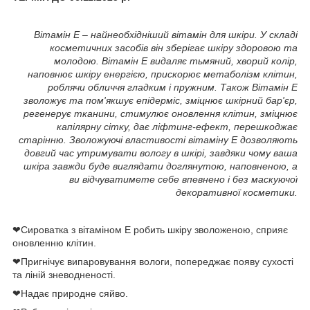
Вітамін Е – найнеобхідніший вітамін для шкіри. У складі
косметичних засобів він зберігає шкіру здоровою та
молодою. Вітамін Е видаляє тьмяний, хворий колір,
наповнює шкіру енергією, прискорює метаболізм клітин,
роблячи обличчя гладким і пружним. Також Вітамін Е
зволожує та пом'якшує епідерміс, зміцнює шкірний бар'єр,
регенерує тканини, стимулює оновлення клітин, зміцнює
капілярну сітку, дає ліфтинг-ефект, перешкоджає
старінню. Зволожуючі властивості вітаміну Е дозволяють
довгий час утримувати вологу в шкірі, завдяки чому ваша
шкіра завжди буде виглядати доглянутою, наповненою, а
ви відчуватимете себе впевнено і без маскуючої
декоративної косметики.
❤Сироватка з вітаміном Е робить шкіру зволоженою, сприяє
оновленню клітин.
❤Пригнічує випаровування вологи, попереджає появу сухості
та ліній зневодненості.
❤Надає природне сяйво.