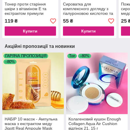
Тонер проти старіння
Сироватка для
Пожи
шкіри з вітаміном Е та
комплексного догляду з
сиро
екстрактом примули
гіалуроновою кислотою та
мед
вечірньої Sadoer Vitamin
вітаміном B5 Bioaqua
VIT
119
55
25
₴
₴
E, 120 мл
Hyaluronic Acid Vitamin B5
HON
Купити
Купити
Акційні пропозиції та новинки
ГАРЯЧА ПРОПОЗИЦІЯ
Топ
–80%
–80%
НАБІР 10 масок - Ампульна
Колагеновий кушон Enough
маска з екстрактом меду
Collagen Aqua Air Cushion
Jigott Real Ampoule Mask
відтінок 21, 15 г