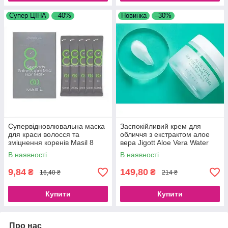
Супер ЦІНА
–40%
Новинка
–30%
Супервідновлювальна маска
Заспокійливий крем для
для краси волосся та
обличчя з екстрактом алое
зміцнення коренів Masil 8
вера Jigott Aloe Vera Water
Seconds Salon Super Mild
Bomb Cream, 150 ml
В наявності
В наявності
Hair Mask
9,84
149,80
₴
₴
16,40 ₴
214 ₴
Купити
Купити
Про нас