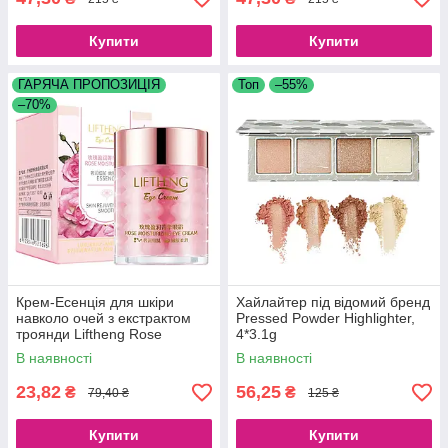
Купити
Купити
ГАРЯЧА ПРОПОЗИЦІЯ
Топ
–55%
–70%
Крем-Есенція для шкіри
Хайлайтер під відомий бренд
навколо очей з екстрактом
Pressed Powder Highlighter,
троянди Liftheng Rose
4*3.1g
Moisturizing Eye Cream, 60 г
В наявності
В наявності
23,82
56,25
₴
₴
79,40 ₴
125 ₴
Купити
Купити