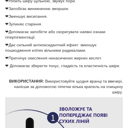
❤Робить шкіру щільною, звужує пори.
❤Запобігає виникненню зморшок.
❤Зменшує висипання.
❤Зупиняє старіння.
❤Допомагає запобігти або скоригувати наявні ознаки
гіперпігментації.
❤Дає сильний антиоксидантний ефект: зменшує
пошкодження клітин вільними радикалами.
❤Пригнічує окислення ненасичених жирних кислот.
❤ Допомагає зберегти тонус, гладкість та еластичність шкіри.
ВИКОРИСТАННЯ:
Використовуйте щодня вранці та ввечері,
нанісши за допомогою піпетки кілька крапель на очищену
шкіру.