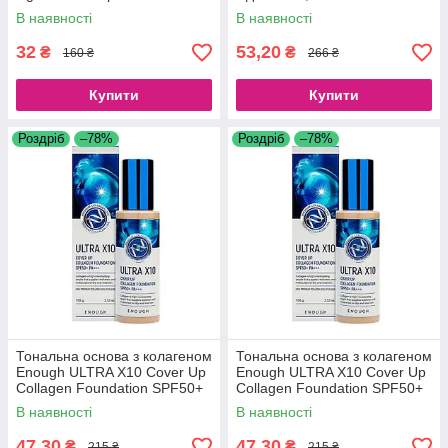
Honey, 10 шт.*27 мл.
В наявності
В наявності
32
53,20
₴
₴
160 ₴
266 ₴
Купити
Купити
Роздріб
–78%
Роздріб
–78%
Тональна основа з колагеном
Тональна основа з колагеном
Enough ULTRA X10 Cover Up
Enough ULTRA X10 Cover Up
Collagen Foundation SPF50+
Collagen Foundation SPF50+
PA+++ No13 (100 g)
PA+++ No21 (100 g)
В наявності
В наявності
47,30
47,30
₴
₴
215 ₴
215 ₴