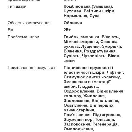
Тип шкіри
Комбінована (Змішана),
Чутлива, Всі типи шкіри,
Нормальна, Суха
Область застосування
Обличчя
Вік
25+
Проблема шкіри
Глибокі зморшки, В'ялість,
Мімічні зморшки, Сезонна
сухість, Лущення, Зморшки,
В'янення, Роздратування,
Сухість, Чутливість, Вікові
зміни
Призначення і результат
Підвищення пружності і
еластичності шкіри, Ліфтинг,
Стимулює синтез колагену,
Зменшення пігментації
шкіри, Гладкість,
Оздоровлення, Відновлення
кольору, Живлення,
Зволоження, Відновлення,
Освітлення, Від перших
ознак старіння,
Пом'якшення, Підтягування,
Звуження пор, Тонізація,
Заспокоєння, Регенерація,
Омолодження,