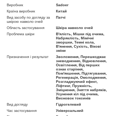
Виробник
Sadoer
Країна виробник
Китай
Вид засобу по догляду за
Патчі
шкірою навколо очей
Область застосування
Шкіра навколо очей
Проблема шкіри
В'ялість, Мішки під очима,
Набряклість, Мімічні
зморшки, Темні кола,
В'янення, Сухість, Вікові
зміни
Призначення і результат
Зволоження, Перешкоджає
зневодненню, Відновлення,
Освітлення, Від перших
ознак старіння,
Пом'якшення, Підтягування,
Регенерація, Омолодження,
Розгладжуючий ефект,
Ліфтинг, Пружність,
Зміцнення, Зняття набряків,
Усунення кіл під очима,
Висновок токсинів
Вид догляду
Гідрогелевий
Час застосування
Універсальний