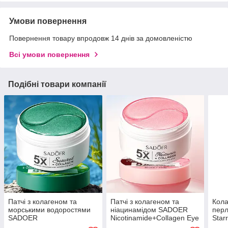
Умови повернення
Повернення товару впродовж 14 днів за домовленістю
Всі умови повернення
Подібні товари компанії
Патчі з колагеном та
Патчі з колагеном та
Кола
морськими водоростями
ніацинамідом SADOER
пер
SADOER
Nicotinamide+Collagen Eye
Star
Seaweed+Collagen Eye
Mask, 80 шт (40 пар)
пар)