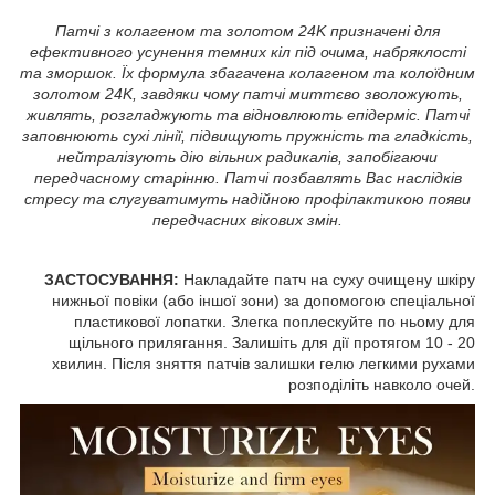
Патчі з колагеном та золотом 24K призначені для
ефективного усунення темних кіл під очима, набряклості
та зморшок. Їх формула збагачена колагеном та колоїдним
золотом 24K, завдяки чому патчі миттєво зволожують,
живлять, розгладжують та відновлюють епідерміс. Патчі
заповнюють сухі лінії, підвищують пружність та гладкість,
нейтралізують дію вільних радикалів, запобігаючи
передчасному старінню. Патчі позбавлять Вас наслідків
стресу та слугуватимуть надійною профілактикою появи
передчасних вікових змін.
ЗАСТОСУВАННЯ:
Накладайте патч на суху очищену шкіру
нижньої повіки (або іншої зони) за допомогою спеціальної
пластикової лопатки. Злегка поплескуйте по ньому для
щільного прилягання. Залишіть для дії протягом 10 - 20
хвилин. Після зняття патчів залишки гелю легкими рухами
розподіліть навколо очей.