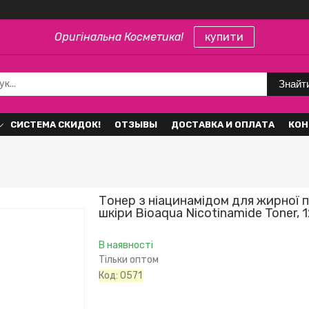
Оригінальна Косметика!
купити
Знайт
СИСТЕМА СКИДОК!
ОТЗЫВЫ
ДОСТАВКА И ОПЛАТА
КОН
Тонер з ніацинамідом для жирної 
шкіри Bioaqua Nicotinamide Toner, 
В наявності
Тільки оптом
Код:
0571