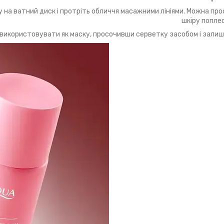
у на ватний диск і протріть обличчя масажними лініями. Можна пр
шкіру попле
икористовувати як маску, просочивши серветку засобом і залиши