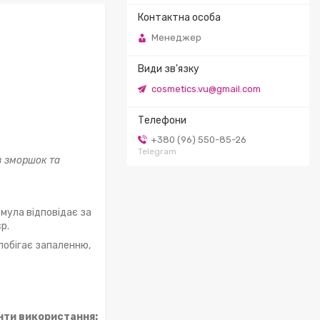
Менеджер
cosmetics.vu@gmail.com
+380 (96) 550-85-26
Telegram
з зморшок та
рмула відповідає за
р.
побігає запаленню,
нти використання: