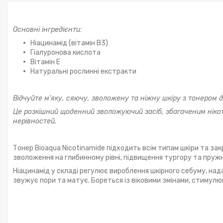
Основні інгредієнти:
Ніацинамід (вітамін B3)
Гіалуронова кислота
Вітамін E
Натуральні рослинні екстракти
Відчуйте м’яку, сяючу, зволожену та ніжну шкіру з тонером 
Це розкішний щоденний зволожуючий засіб, збагаченим нікот
нерівностей.
Тонер Bioaqua Nicotinamide підходить всім типам шкіри та за
зволоження на глибинному рівні, підвищення тургору та пружно
Ніацинамід у складі регулює вироблення шкірного себуму, над
звужує пори та матує. Бореться із віковими змінами, стимулю