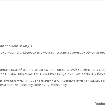
для обличчя BIOAQUA.
инамідом для природньо сяючого та рівного кольору обличчя бе
криває великий спектр скарг на стан епідермісу. Вдосконалена фо
сті шкіри. Вирівнює тон шкіри, пом'якшує, зміцнює захисний бар'є
ає знезаражуючу, протизапальну дію, підвищує імунітет шкіри, за
ючи синтез колагену, кератину, філаггріну.
Варіа