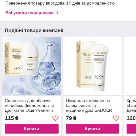
Повернення товару впродовж 14 днів за домовленістю
Всі умови повернення
Подібні товари компанії
Сироватка для обличчя
Пінка для вмивання із
Крем
«Глибоке Зволоження та
білим рисом та
«Гли
Делікатне Освітлення» з
ніацинамідом SADOER
Делі
рисом та ніацинамідом
White Rice Nicotinamide,
рисо
115
79
120
₴
₴
15% SADOER White Rice
100 g
15%
Nicotinamide,50мл
Nico
Купити
Купити