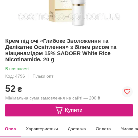
Крем під очі «Глибоке Зволоження та
Делікатне Освітлення» з білим рисом та
ніацинамідом 15% SADOER White Rice
Nicotinamide, 20 g
В наявності
Код: 4796
Тільки опт
52
₴
Мінімальна сума замовлення на сайті — 200 ₴
Купити
Опис
Характеристики
Доставка
Оплата
Умови п