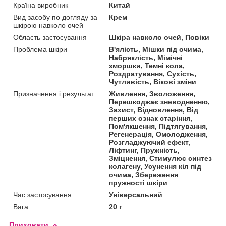
Країна виробник
Китай
Вид засобу по догляду за
Крем
шкірою навколо очей
Область застосування
Шкіра навколо очей, Повіки
Проблема шкіри
В'ялість, Мішки під очима,
Набряклість, Мімічні
зморшки, Темні кола,
Роздратування, Сухість,
Чутливість, Вікові зміни
Призначення і результат
Живлення, Зволоження,
Перешкоджає зневодненню,
Захист, Відновлення, Від
перших ознак старіння,
Пом'якшення, Підтягування,
Регенерація, Омолодження,
Розгладжуючий ефект,
Ліфтинг, Пружність,
Зміцнення, Стимулює синтез
колагену, Усунення кіл під
очима, Збереження
пружності шкіри
Час застосування
Універсальний
Вага
20 г
Приховати