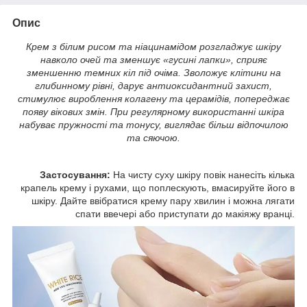
Опис
Крем з білим рисом та ніацинамідом розгладжує шкіру
навколо очей та зменшує «гусині лапки», сприяє
зменшенню темних кіл під очіма. Зволожує клітини на
глибинному рівні, дарує антиоксидантний захист,
стимулює вироблення колагену та церамідів, попереджає
появу вікових змін. При регулярному використанні шкіра
набуває пружності та тонусу, виглядає більш відпочилою
та сяючою.
Застосування:
На чисту суху шкіру повік нанесіть кілька
крапель крему і рухами, що поплескують, вмасируйте його в
шкіру. Дайте ввібратися крему пару хвилин і можна лягати
спати ввечері або приступати до макіяжу вранці.