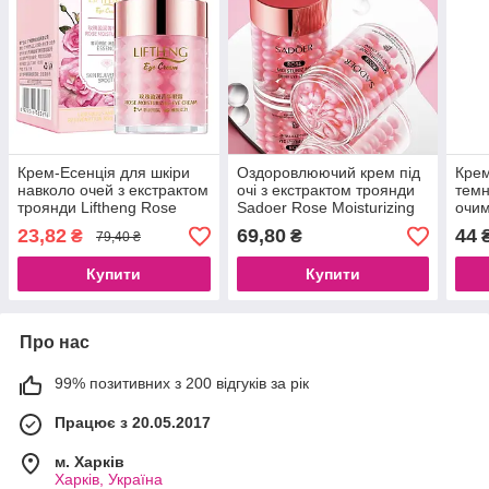
Крем-Есенція для шкіри
Оздоровлюючий крем під
Крем
навколо очей з екстрактом
очі з екстрактом троянди
темн
троянди Liftheng Rose
Sadoer Rose Moisturizing
очим
Moisturizing Eye Cream, 60
Shiny Eye Cream, 60 г
Luxu
23,82
69,80
44
₴
₴
79,40 ₴
г
Купити
Купити
Про нас
99% позитивних з 200 відгуків за рік
Працює з 20.05.2017
м. Харків
Харків, Україна