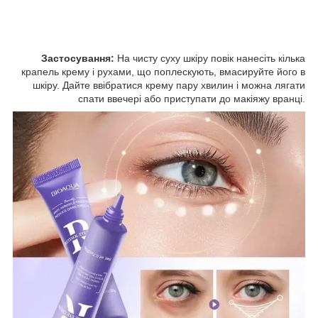
Застосування:
На чисту суху шкіру повік нанесіть кілька
крапель крему і рухами, що поплескують, вмасируйте його в
шкіру. Дайте ввібратися крему пару хвилин і можна лягати
спати ввечері або приступати до макіяжу вранці.