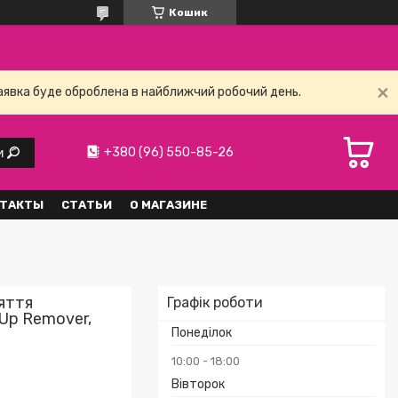
Кошик
заявка буде оброблена в найближчий робочий день.
+380 (96) 550-85-26
и
ТАКТЫ
СТАТЬИ
О МАГАЗИНЕ
яття
Графік роботи
Up Remover,
Понеділок
10:00
18:00
Вівторок