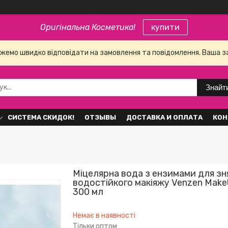
Оригінальна Косметика!
купити
е можемо швидко відповідати на замовлення та повідомлення. Ваша 
Знайт
СИСТЕМА СКИДОК!
ОТЗЫВЫ
ДОСТАВКА И ОПЛАТА
КОН
Міцелярна вода з ензимами для зн
водостійкого макіяжу Venzen Make
300 мл
Немає в наявності
Тільки оптом