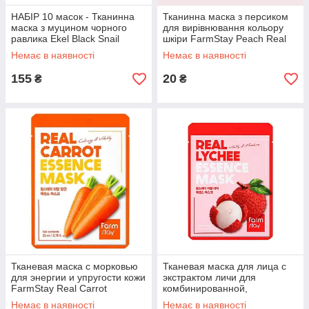
НАБІР 10 масок - Тканинна
Тканинна маска з персиком
маска з муцином чорного
для вирівнювання кольору
равлика Ekel Black Snail
шкіри FarmStay Peach Real
Essence Mask, 25 мл.*10 шт.
Essence Mask
Немає в наявності
Немає в наявності
155
20
₴
₴
Тканевая маска с морковью
Тканевая маска для лица с
для энергии и упругости кожи
экстрактом личи для
FarmStay Real Carrot
комбинированной,
Essence Mask
проблемной, жирной
Немає в наявності
Немає в наявності