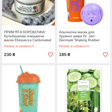
ПРИМ’ЯТА КОРОБОЧКА!
Альгінатна маска для
Бульбашкова очищаюча
пружної шкіри Dr. Jart
маска Elizavecca Carbonated
Dermask Shaking Rubber
Bubble Clay Mask, 100 мл
Elastic Shot, 50 г
Немає в наявності
Немає в наявності
230
185
₴
₴