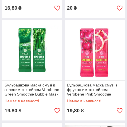
FarmStay Real Lychee
Essence
16,80
20
₴
₴
Бульбашкова маска смузі із
Бульбашкова маска смузі з
зеленим коктейлем Verobene
фруктовим коктейлем
Green Smoothie Bubble Mask,
Verobene Pink Smoothie
5 g
Bubble Mask, 5 g
Немає в наявності
Немає в наявності
19,80
19,80
₴
₴