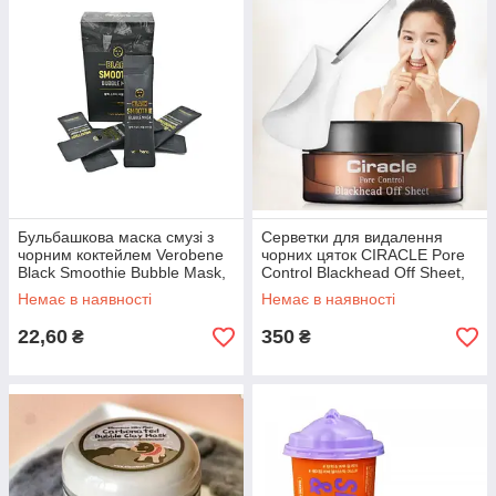
Бульбашкова маска смузі з
Серветки для видалення
чорним коктейлем Verobene
чорних цяток CIRACLE Pore
Black Smoothie Bubble Mask,
Control Blackhead Off Sheet,
5 g
40 штук
Немає в наявності
Немає в наявності
22,60
350
₴
₴