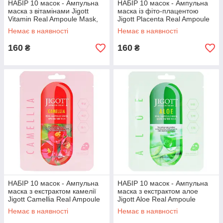
НАБІР 10 масок - Ампульна
НАБІР 10 масок - Ампульна
маска з вітамінами Jigott
маска із фіто-плацентою
Vitamin Real Ampoule Mask,
Jigott Placenta Real Ampoule
10 шт.*27 мл.
Mask, 10 шт.*27 мл.
Немає в наявності
Немає в наявності
160
160
₴
₴
НАБІР 10 масок - Ампульна
НАБІР 10 масок - Ампульна
маска з екстрактом камелії
маска з екстрактом алое
Jigott Camellia Real Ampoule
Jigott Aloe Real Ampoule
Mask, 10 шт.*27 мл.
Mask, 10 шт.*27 мл.
Немає в наявності
Немає в наявності