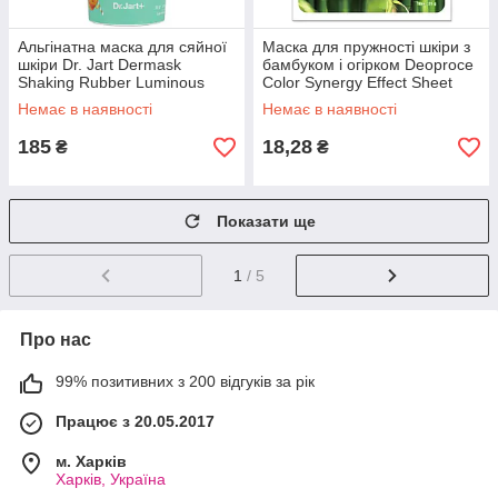
Альгінатна маска для сяйної
Маска для пружності шкіри з
шкіри Dr. Jart Dermask
бамбуком і огірком Deoproce
Shaking Rubber Luminous
Color Synergy Effect Sheet
Shot, 50 г
Mask Yellow-Green
Немає в наявності
Немає в наявності
185
18,28
₴
₴
Показати ще
1
/ 5
Про нас
99% позитивних з 200 відгуків за рік
Працює з 20.05.2017
м. Харків
Харків, Україна