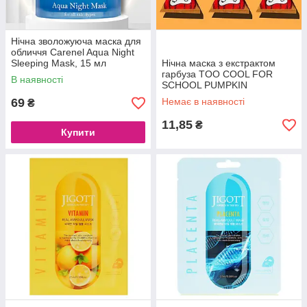
Нічна зволожуюча маска для
обличчя Carenel Aqua Night
Sleeping Mask, 15 мл
Нічна маска з екстрактом
гарбуза TOO COOL FOR
В наявності
SCHOOL PUMPKIN
SLEEPING PACK, 2 мл
69
Немає в наявності
₴
11,85
₴
Купити