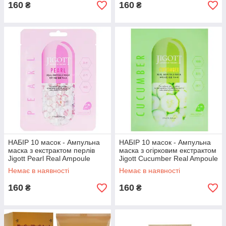
160
160
₴
₴
НАБІР 10 масок - Ампульна
НАБІР 10 масок - Ампульна
маска з екстрактом перлів
маска з огірковим екстрактом
Jigott Pearl Real Ampoule
Jigott Cucumber Real Ampoule
Mask, 10 шт.*27 мл.
Mask, 10 шт.*27 мл.
Немає в наявності
Немає в наявності
160
160
₴
₴