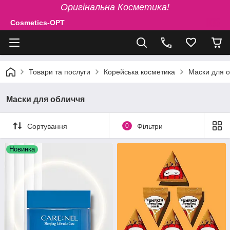
Оригінальна Косметика!
Cosmetics-OPT
Товари та послуги
Корейська косметика
Маски для 
Маски для обличчя
Сортування
0
Фільтри
Новинка